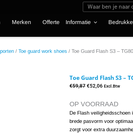
Zoeken
Zoeken
n
Merken
Offerte
Informatie
Bedrukk
porten
/
Toe guard work shoes
/ Toe Guard Flash S3 – TG8
Toe Guard Flash S3 – 
Oorspronkelijke
Huidige
€
59,87
€
52,06
Excl.Btw
prijs
prijs
was:
is:
OP VOORRAAD
€59,87.
€52,06.
De Flash veiligheidsschoen 
brede pasvorm voor optimaa
zorgt voor extra duurzaamhe