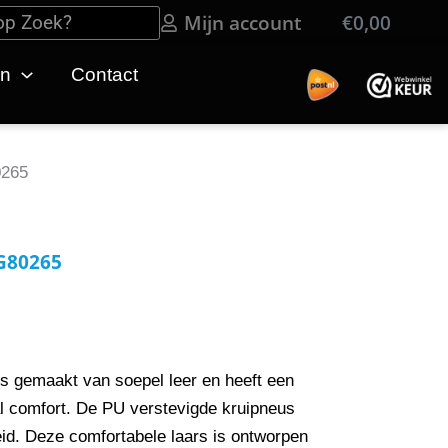
Mijn account
€
0,00
Win
en
Contact
0265
TG80265
is gemaakt van soepel leer en heeft een
l comfort. De PU verstevigde kruipneus
id. Deze comfortabele laars is ontworpen