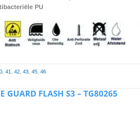
tibacteriële PU
0
,
41
,
42
,
43
,
45
,
46
E GUARD FLASH S3 – TG80265