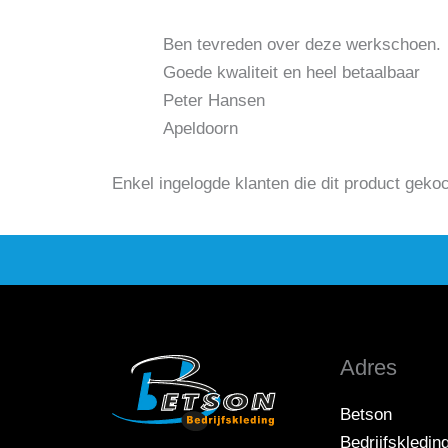
Ben tevreden over deze werkschoen.
Goede kwaliteit en heel betaalbaar
Peter Hansen
Apeldoorn
Enkel ingelogde klanten die dit product geko
Adres
Betson
Bedrijfskledin