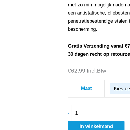
met zo min mogelijk naden o
een antistatische, oliebeste
penetratiebestendige stalen
bescherming.
Gratis Verzending vanaf €7
30 dagen recht op retourz
€
Toe
62,99
Incl.Btw
Guard
Flash
Maat
S3
-
TG80265
-
aantal
In winkelmand