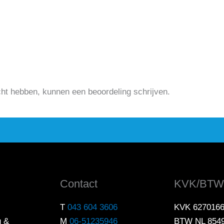
cht hebben, kunnen een beoordeling schrijven.
Contact
KVK/BTW
T
043 604 3606
KVK 627016
g &
M
06-51235946
BTW NL 854