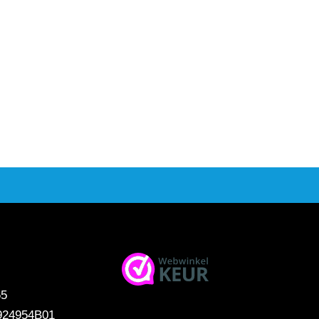
65
924954B01