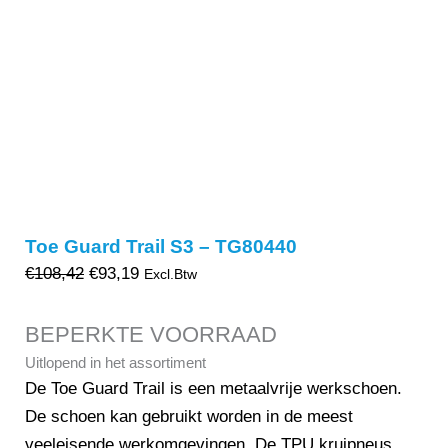
Toe Guard Trail S3 – TG80440
Oorspronkelijke
Huidige
€
108,42
€
93,19
Excl.Btw
prijs
prijs
was:
is:
BEPERKTE VOORRAAD
€108,42.
€93,19.
Uitlopend in het assortiment
De Toe Guard Trail is een metaalvrije werkschoen.
De schoen kan gebruikt worden in de meest
veeleisende werkomgevingen. De TPU kruipneus