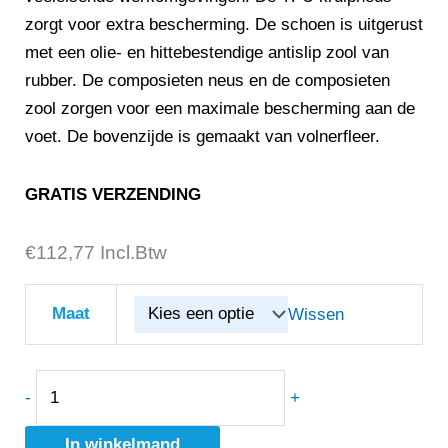
zorgt voor extra bescherming. De schoen is uitgerust
met een olie- en hittebestendige antislip zool van
rubber. De composieten neus en de composieten
zool zorgen voor een maximale bescherming aan de
voet. De bovenzijde is gemaakt van volnerfleer.
GRATIS VERZENDING
€
Toe
112,77
Incl.Btw
Guard
Trail
Maat
Wissen
S3
-
TG80440
-
+
aantal
In winkelmand