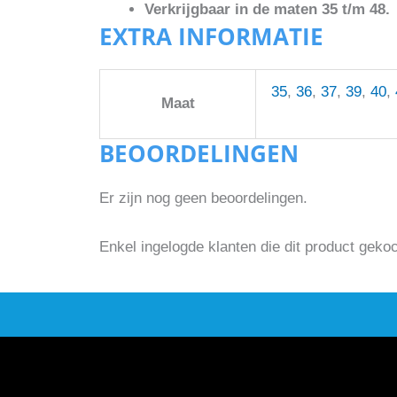
Verkrijgbaar in de maten 35 t/m 48.
EXTRA INFORMATIE
35
,
36
,
37
,
39
,
40
,
Maat
BEOORDELINGEN
Er zijn nog geen beoordelingen.
Enkel ingelogde klanten die dit product geko