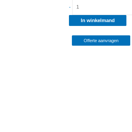
Laag
-
Model
In winkelmand
aantal
Offerte aanvragen