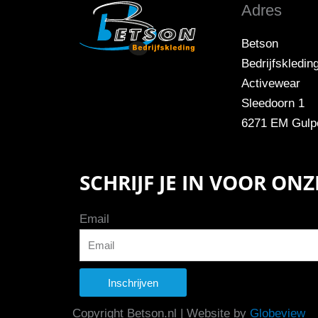
Adres
Betson
Bedrijfskledin
Activewear
Sleedoorn 1
6271 EM Gulp
SCHRIJF JE IN VOOR ON
Email
Inschrijven
Copyright Betson.nl | Website by
Globeview