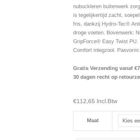
nubuckleren buitenwerk zorg
is tegelijkertijd zacht, soepe
fris, dankzij Hydro-Tec® Ant
droge voeten. Bovenwerk: N
GripForce® Easy Twist PU. 
Comfort inlegzool. Pasvorm:
Gratis Verzending vanaf €7
30 dagen recht op retourz
€
Veiligheidsschoen
112,65
Incl.Btw
Emma
Spa
Maat
D
S2