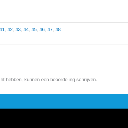
41
,
42
,
43
,
44
,
45
,
46
,
47
,
48
cht hebben, kunnen een beoordeling schrijven.