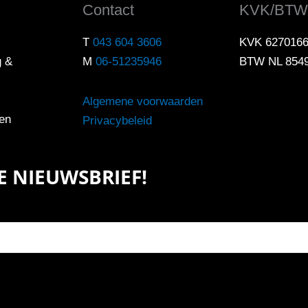
Contact
KVK/BTW
T
043 604 3606
KVK 627016
g &
M
06-51235946
BTW NL 854
Algemene voorwaarden
en
Privacybeleid
ZE NIEUWSBRIEF!