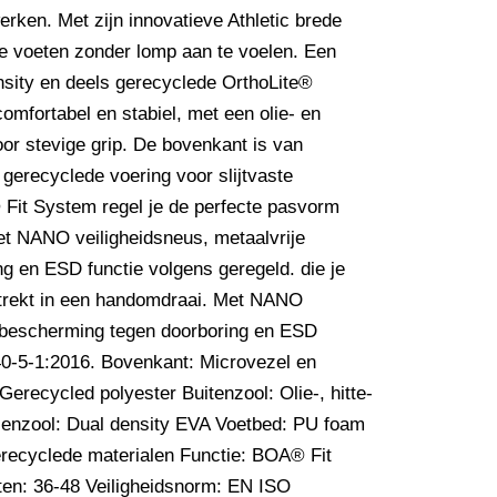
erken. Met zijn innovatieve Athletic brede
re voeten zonder lomp aan te voelen. Een
sity en deels gerecyclede OrthoLite®
mfortabel en stabiel, met een olie- en
oor stevige grip. De bovenkant is van
ecyclede voering voor slijtvaste
Fit System regel je de perfecte pasvorm
et NANO veiligheidsneus, metaalvrije
g en ESD functie volgens geregeld. die je
ntrekt in een handomdraai. Met NANO
e bescherming tegen doorboring en ESD
0-5-1:2016. Bovenkant: Microvezel en
ecycled polyester Buitenzool: Olie-, hitte-
senzool: Dual density EVA Voetbed: PU foam
recyclede materialen Functie: BOA® Fit
n: 36-48 Veiligheidsnorm: EN ISO