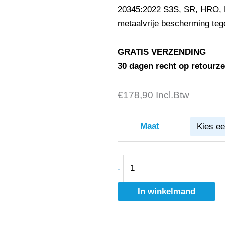
20345:2022 S3S, SR, HRO, 
metaalvrije bescherming teg
GRATIS VERZENDING
30 dagen recht op retourz
€
SOLID
178,90
Incl.Btw
GEAR
-
Maat
SONAR
MID
GREEN
-
-
In winkelmand
SG80205
aantal