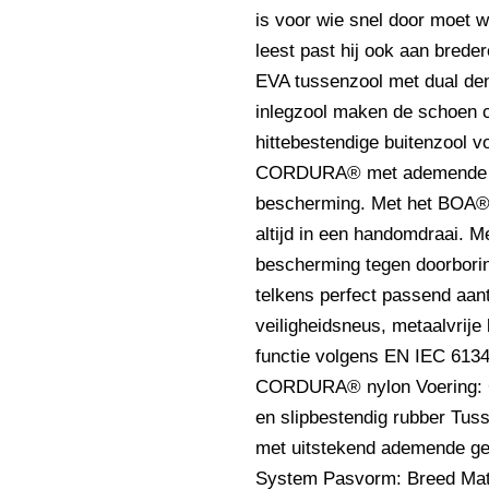
is voor wie snel door moet w
leest past hij ook aan brede
EVA tussenzool met dual den
inlegzool maken de schoen co
hittebestendige buitenzool v
CORDURA® met ademende ger
bescherming. Met het BOA® 
altijd in een handomdraai. M
bescherming tegen doorborin
telkens perfect passend aa
veiligheidsneus, metaalvrij
functie volgens EN IEC 6134
CORDURA® nylon Voering: Ger
en slipbestendig rubber Tus
met uitstekend ademende ge
System Pasvorm: Breed Mate