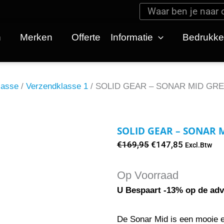
Zoeken
Zoeken
n
Merken
Offerte
Informatie
Bedrukk
lasse
/
Verzendklasse 1
/ SOLID GEAR – SONAR MID GRE
SOLID GEAR – SONAR 
Oorspronkelijke
Huidige
€
169,95
€
147,85
Excl.Btw
prijs
prijs
was:
is:
Op Voorraad
€169,95.
€147,85.
U Bespaart -13% op de adv
De Sonar Mid is een mooie e