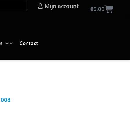
Mijn account
Wink
€
0,00
n
Contact
1008