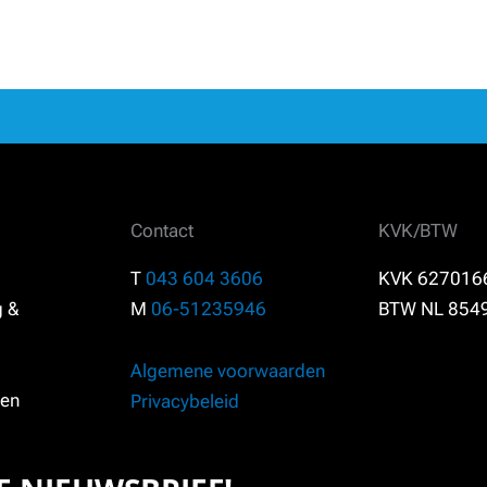
Contact
KVK/BTW
T
043 604 3606
KVK 627016
g &
M
06-51235946
BTW NL 854
Algemene voorwaarden
en
Privacybeleid