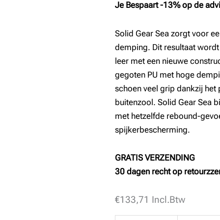
€129,95.
€110,50.
Je Bespaart -13% op de advi
Solid Gear Sea zorgt voor een
demping. Dit resultaat word
leer met een nieuwe construc
gegoten PU met hoge dempin
schoen veel grip dankzij he
buitenzool. Solid Gear Sea b
met hetzelfde rebound-gevoe
spijkerbescherming.
GRATIS VERZENDING
30 dagen recht op retourzze
€
SOLID
133,71
Incl.Btw
GEAR