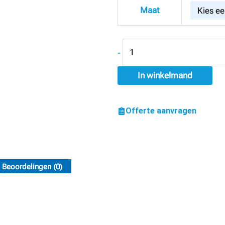
SEA
Maat
-
SG61008
aantal
-
In winkelmand
Offerte aanvragen
Beoordelingen (0)