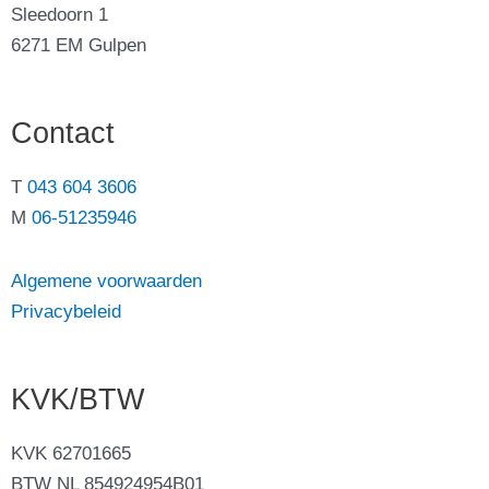
Sleedoorn 1
6271 EM Gulpen
Contact
T
043 604 3606
M
06-51235946
Algemene voorwaarden
Privacybeleid
KVK/BTW
KVK 62701665
BTW NL 854924954B01