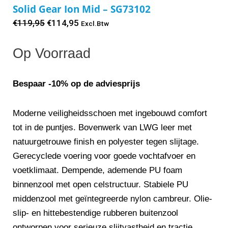
Solid Gear Ion Mid – SG73102
Oorspronkelijke
Huidige
€
119,95
€
114,95
Excl.Btw
prijs
prijs
Op Voorraad
was:
is:
€119,95.
€114,95.
Bespaar -10% op de adviesprijs
Moderne veiligheidsschoen met ingebouwd comfort
tot in de puntjes. Bovenwerk van LWG leer met
natuurgetrouwe finish en polyester tegen slijtage.
Gerecyclede voering voor goede vochtafvoer en
voetklimaat. Dempende, ademende PU foam
binnenzool met open celstructuur. Stabiele PU
middenzool met geïntegreerde nylon cambreur. Olie-
slip- en hittebestendige rubberen buitenzool
ontworpen voor serieuze slijtvastheid en tractie.