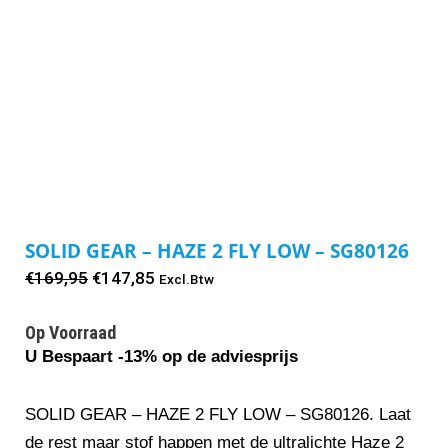
SOLID GEAR – HAZE 2 FLY LOW – SG80126
Oorspronkelijke
Huidige
€
169,95
€
147,85
Excl.Btw
prijs
prijs
Op Voorraad
was:
is:
U Bespaart -13% op de adviesprijs
€169,95.
€147,85.
SOLID GEAR – HAZE 2 FLY LOW – SG80126. Laat
de rest maar stof happen met de ultralichte Haze 2