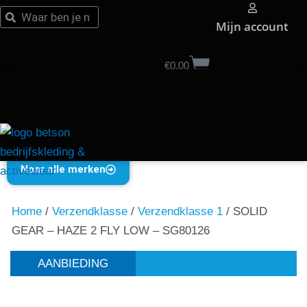
Ga
Zoeken
Zoeken
Mijn account
naar
de
Winkelwage
inhoud
€
0,00
Naar alle merken
Home
/
Verzendklasse
/
Verzendklasse 1
/ SOLID
GEAR – HAZE 2 FLY LOW – SG80126
AANBIEDING