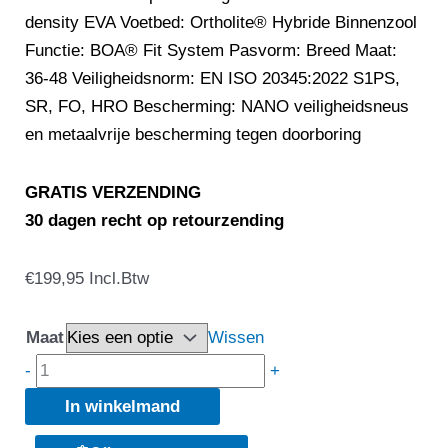
density EVA Voetbed: Ortholite® Hybride Binnenzool
Functie: BOA® Fit System Pasvorm: Breed Maat:
36-48 Veiligheidsnorm: EN ISO 20345:2022 S1PS,
SR, FO, HRO Bescherming: NANO veiligheidsneus
en metaalvrije bescherming tegen doorboring
GRATIS VERZENDING
30 dagen recht op retourzending
SOLID
€
199,95
Incl.Btw
GEAR
-
Maat
Wissen
HAZE
-
+
2
In winkelmand
FLY
LOW