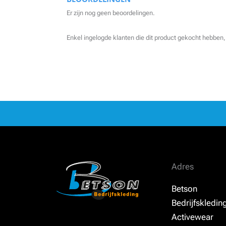
Er zijn nog geen beoordelingen.
Enkel ingelogde klanten die dit product gekocht hebben,
Adres
Betson
Bedrijfskledin
Activewear