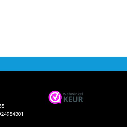
65
924954B01