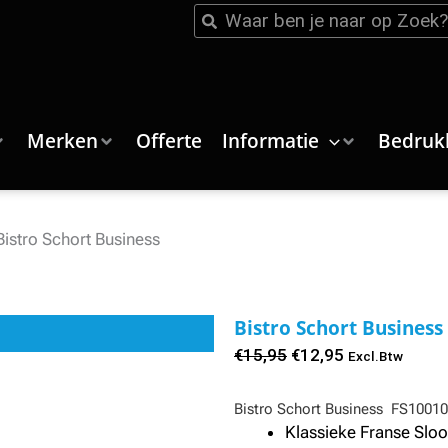
Zoeken
Zoeken
Merken
Offerte
Informatie
Bedruk
Bistro Schort Business
Bistro Schort Business
Oorspronkelijke
Huidige
€
15,95
€
12,95
Excl.Btw
prijs
prijs
Bistro Schort Business FS1001
was:
is:
Klassieke Franse Sloo
€15,95.
€12,95.