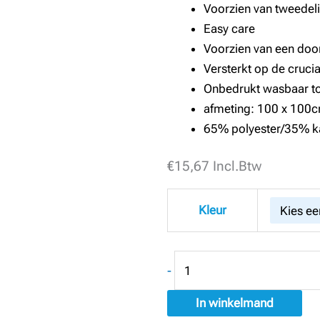
Voorzien van tweedel
Easy care
Voorzien van een do
Versterkt op de cruci
Onbedrukt wasbaar to
afmeting: 100 x 100
65% polyester/35% k
€
Bistro
15,67
Incl.Btw
Schort
Business
Kleur
aantal
-
In winkelmand