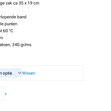
ige zak ca 35 x 19 cm
orlopende band
ale punten
t 60 °C
cm
atoen, 240 gr/ms
Wissen
+