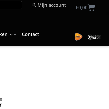
Mijn account
Wink
€
0,00
ken
Contact
00
f