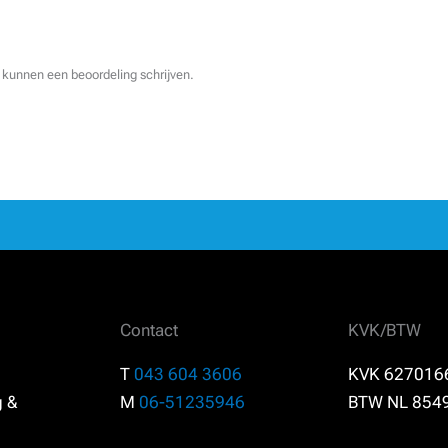
 kunnen een beoordeling schrijven.
Contact
KVK/BTW
T
043 604 3606
KVK 627016
g &
M
06-51235946
BTW NL 854