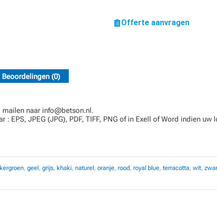
Offerte aanvragen
Beoordelingen (0)
 mailen naar info@betson.nl.
r : EPS, JPEG (JPG), PDF, TIFF, PNG of in Exell of Word indien uw l
kergroen
,
geel
,
grijs
,
khaki
,
naturel
,
oranje
,
rood
,
royal blue
,
terracotta
,
wit
,
zwar