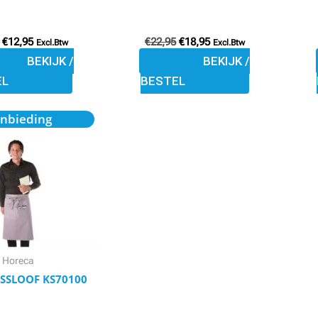
op
op
de
de
€
12,95
€
22,95
€
18,95
Excl.Btw
Excl.Btw
productpagina
productpagina
BEKIJK /
BEKIJK /
EL
BESTEL
Oorspronkelijke
Huidige
Dit
nbieding
prijs
prijs
product
was:
is:
€14,50.
€11,95.
heeft
meerdere
variaties.
Deze
optie
kan
Horeca
gekozen
SSLOOF KS70100
worden
op