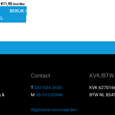
€
11,95
Excl.Btw
de
BEKIJK /
productpagina
EL
Contact
KVK/BTW
T
043 604 3606
KVK 627016
g &
M
06-51235946
BTW NL 854
Algemene voorwaarden