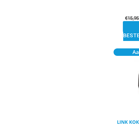
€
15,95
BEST
Aa
LINK KOK