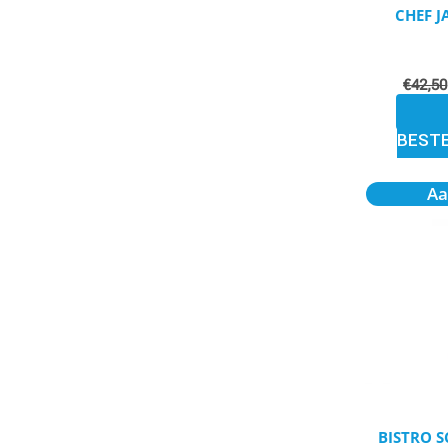
CHEF J
€
42,50
BEST
Aa
BISTRO S