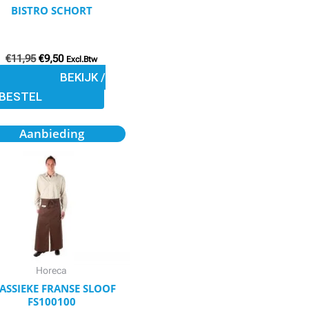
BISTRO SCHORT
worden
op
de
€
11,95
€
9,50
Excl.Btw
productpagina
BEKIJK /
BESTEL
Oorspronkelijke
Huidige
Dit
Aanbieding
prijs
prijs
product
was:
is:
€20,95.
€17,95.
heeft
meerdere
variaties.
Deze
optie
kan
Horeca
gekozen
ASSIEKE FRANSE SLOOF
FS100100
worden