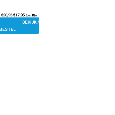
op
de
€
20,95
€
17,95
Excl.Btw
productpagina
BEKIJK /
BESTEL