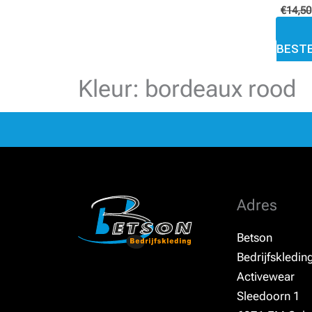
€
14,50
BEST
Kleur: bordeaux rood
Adres
Betson
Bedrijfskledin
Activewear
Sleedoorn 1