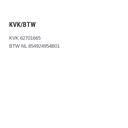
op
de
productpagina
KVK/BTW
KVK 62701665
BTW NL 854924954B01