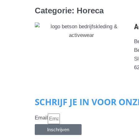
Categorie: Horeca
A
B
Be
S
6
SCHRIJF JE IN VOOR ON
Email
Inschrijven