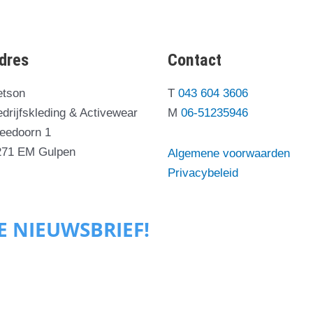
op
op
de
de
productpagina
productpagina
dres
Contact
etson
T
043 604 3606
drijfskleding & Activewear
M
06-51235946
leedoorn 1
271 EM Gulpen
Algemene voorwaarden
Privacybeleid
ZE NIEUWSBRIEF!