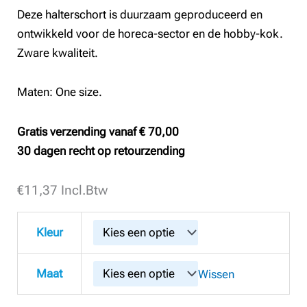
Deze halterschort is duurzaam geproduceerd en
ontwikkeld voor de horeca-sector en de hobby-kok.
Zware kwaliteit.
Maten: One size.
Gratis verzending vanaf € 70,00
30 dagen recht op retourzending
€
B2B
11,37
Incl.Btw
Apron
with
Kleur
pocket
Ramsey
Maat
Wissen
aantal