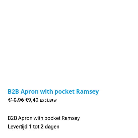
B2B Apron with pocket Ramsey
Oorspronkelijke
Huidige
€
10,96
€
9,40
Excl.Btw
prijs
prijs
was:
is:
B2B Apron with pocket Ramsey
€10,96.
€9,40.
Levertijd 1 tot 2 dagen