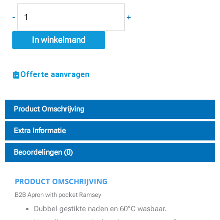
-
+
In winkelmand
Offerte aanvragen
Product Omschrijving
Extra Informatie
Beoordelingen (0)
PRODUCT OMSCHRIJVING
B2B Apron with pocket Ramsey
Dubbel gestikte naden en 60°C wasbaar.