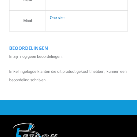
One size
Maat
BEOORDELINGEN
Er zijn nog geen beoordelingen.
Enkel ingelogde klanten die dit product gekocht hebben, kunnen een
beoordeling schrijven.