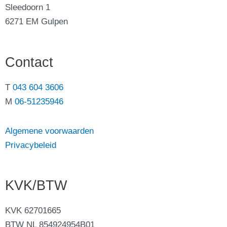
Sleedoorn 1
6271 EM Gulpen
Contact
T
043 604 3606
M
06-51235946
Algemene voorwaarden
Privacybeleid
KVK/BTW
KVK 62701665
BTW NL 854924954B01