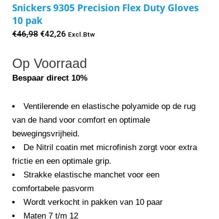
Snickers 9305 Precision Flex Duty Gloves
10 pak
Oorspronkelijke
Huidige
€
46,98
€
42,26
Excl.Btw
prijs
prijs
Op Voorraad
was:
is:
€46,98.
€42,26.
Bespaar direct 10%
Ventilerende en elastische polyamide op de rug
van de hand voor comfort en optimale
bewegingsvrijheid.
De Nitril coatin met microfinish zorgt voor extra
frictie en een optimale grip.
Strakke elastische manchet voor een
comfortabele pasvorm
Wordt verkocht in pakken van 10 paar
Maten 7 t/m 12