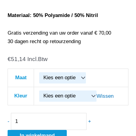
Materiaal: 50% Polyamide / 50% Nitril
Gratis verzending van uw order vanaf € 70,00
30 dagen recht op retourzending
€
Snickers
51,14
Incl.Btw
9305
Precision
Maat
Flex
Duty
Kleur
Wissen
Gloves
10
pak
-
+
aantal
In winkelmand