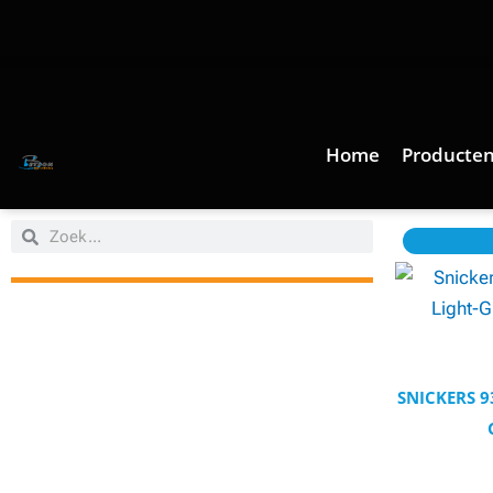
Ga
naar
de
inhoud
Home
Producte
Zoeken
Zoeken
SNICKERS 9