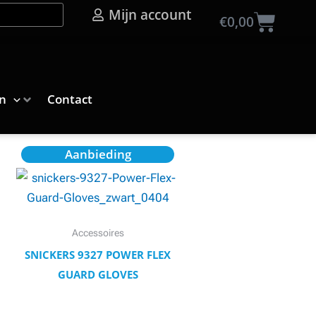
Mijn account
Wink
€
0,00
n
Contact
Oorspronkelijke
Huidige
Dit
Aanbieding
prijs
prijs
product
was:
is:
€77,50.
€68,98.
heeft
meerdere
variaties.
Accessoires
Deze
SNICKERS 9327 POWER FLEX
optie
GUARD GLOVES
kan
gekozen