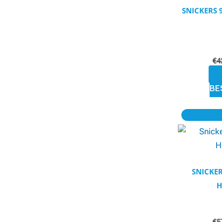
SNICKERS 
€
4
BE
SNICKE
H