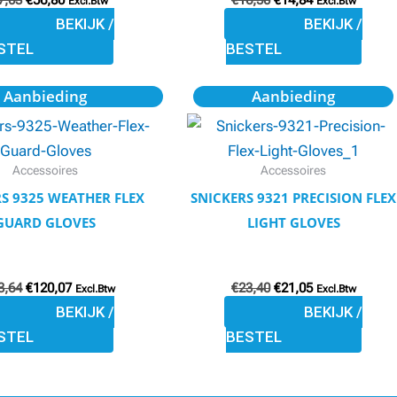
7,03
€
56,80
€
16,50
€
14,84
gekozen
gekozen
Excl.Btw
Excl.Btw
BEKIJK /
BEKIJK /
worden
worden
STEL
BESTEL
op
op
de
de
Oorspronkelijke
Huidige
Oorspronkelijke
Huidige
Dit
Dit
Aanbieding
Aanbieding
productpagina
productpagina
prijs
prijs
prijs
prijs
product
product
was:
is:
was:
is:
€133,64.
€120,07.
€23,40.
€21,05.
heeft
heeft
meerdere
meerdere
Accessoires
Accessoires
variaties.
variaties.
S 9325 WEATHER FLEX
SNICKERS 9321 PRECISION FLEX
Deze
Deze
GUARD GLOVES
LIGHT GLOVES
optie
optie
kan
kan
3,64
€
120,07
€
23,40
€
21,05
gekozen
gekozen
Excl.Btw
Excl.Btw
BEKIJK /
BEKIJK /
worden
worden
STEL
BESTEL
op
op
de
de
productpagina
productpagina