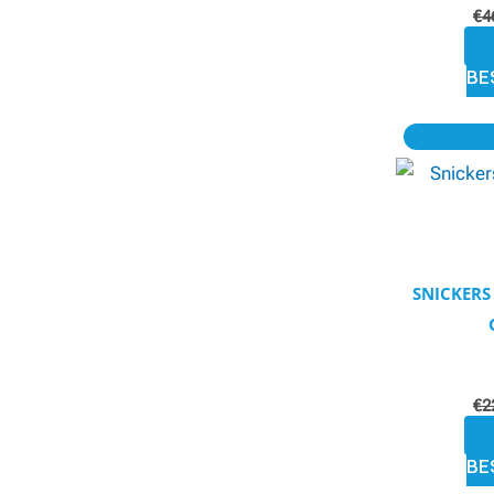
€
4
BE
SNICKERS
€
2
BE