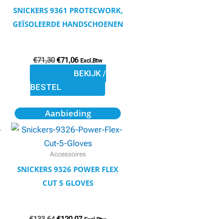
variaties.
SNICKERS 9361 PROTECWORK,
Deze
GEÏSOLEERDE HANDSCHOENEN
optie
kan
€
71,30
€
71,06
gekozen
Excl.Btw
BEKIJK /
worden
BESTEL
op
de
Oorspronkelijke
Huidige
Dit
Aanbieding
productpagina
prijs
prijs
product
was:
is:
€133,64.
€120,07.
heeft
meerdere
Accessoires
variaties.
SNICKERS 9326 POWER FLEX
Deze
CUT 5 GLOVES
optie
kan