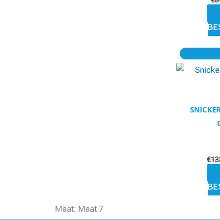
€
5
BE
SNICKER
€
13
BE
Maat: Maat 7