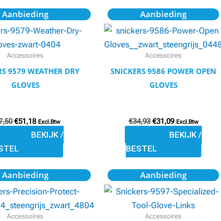
productpagina
productpagina
Oorspronkelijke
Huidige
Oorspronkelijke
Huidige
Dit
Dit
Aanbieding
Aanbieding
prijs
prijs
prijs
prijs
product
product
was:
is:
was:
is:
€57,50.
€51,18.
€34,93.
€31,09.
heeft
heeft
meerdere
meerdere
Accessoires
Accessoires
variaties.
variaties.
RS 9579 WEATHER DRY
SNICKERS 9586 POWER OPEN
Deze
Deze
GLOVES
GLOVES
optie
optie
kan
kan
7,50
€
51,18
€
34,93
€
31,09
gekozen
gekozen
Excl.Btw
Excl.Btw
BEKIJK /
BEKIJK /
worden
worden
STEL
BESTEL
op
op
de
de
Oorspronkelijke
Huidige
Oorspronkelijke
Huidige
Dit
Dit
Aanbieding
Aanbieding
productpagina
productpagina
prijs
prijs
prijs
prijs
product
product
was:
is:
was:
is:
€42,31.
€37,65.
€22,96.
€22,71.
heeft
heeft
meerdere
meerdere
Accessoires
Accessoires