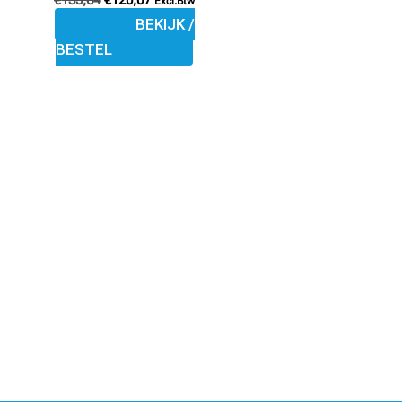
€
133,64
€
120,07
gekozen
Excl.Btw
BEKIJK /
worden
BESTEL
op
de
productpagina