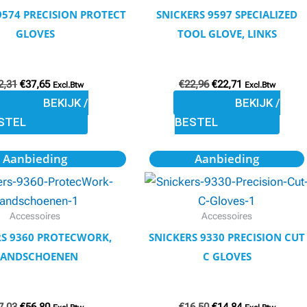
variaties.
variaties.
9574 PRECISION PROTECT
SNICKERS 9597 SPECIALIZED
Deze
Deze
GLOVES
TOOL GLOVE, LINKS
optie
optie
kan
kan
2,31
€
37,65
€
22,96
€
22,71
gekozen
gekozen
Excl.Btw
Excl.Btw
BEKIJK /
BEKIJK /
worden
worden
STEL
BESTEL
op
op
de
de
Oorspronkelijke
Huidige
Oorspronkelijke
Huidige
Dit
Dit
Aanbieding
Aanbieding
productpagina
productpagina
prijs
prijs
prijs
prijs
product
product
was:
is:
was:
is:
€57,03.
€56,80.
€16,50.
€14,84.
heeft
heeft
meerdere
meerdere
Accessoires
Accessoires
variaties.
variaties.
RS 9360 PROTECWORK,
SNICKERS 9330 PRECISION CUT
Deze
Deze
ANDSCHOENEN
C GLOVES
optie
optie
kan
kan