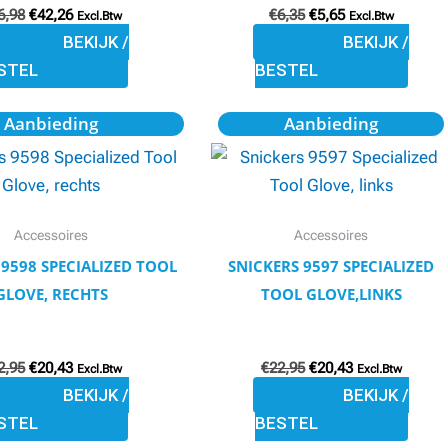
6,98
€
42,26
€
6,35
€
5,65
worden
worden
Excl.Btw
Excl.Btw
BEKIJK /
BEKIJK /
op
op
STEL
BESTEL
de
de
productpagina
productpagina
Oorspronkelijke
Huidige
Oorspronkelijke
Huidige
Dit
Dit
Aanbieding
Aanbieding
prijs
prijs
prijs
prijs
product
product
was:
is:
was:
is:
€22,95.
€20,43.
€22,95.
€20,43.
heeft
heeft
meerdere
meerdere
variaties.
variaties.
Accessoires
Accessoires
Deze
Deze
 9598 SPECIALIZED TOOL
SNICKERS 9597 SPECIALIZED
optie
optie
GLOVE, RECHTS
TOOL GLOVE,LINKS
kan
kan
gekozen
gekozen
2,95
€
20,43
€
22,95
€
20,43
worden
worden
Excl.Btw
Excl.Btw
BEKIJK /
BEKIJK /
op
op
STEL
BESTEL
de
de