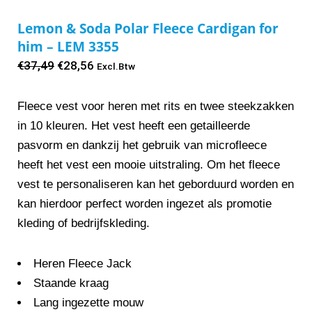
Lemon & Soda Polar Fleece Cardigan for
him – LEM 3355
Oorspronkelijke
Huidige
€
37,49
€
28,56
Excl.Btw
prijs
prijs
was:
is:
Fleece vest voor heren met rits en twee steekzakken
€37,49.
€28,56.
in 10 kleuren. Het vest heeft een getailleerde
pasvorm en dankzij het gebruik van microfleece
heeft het vest een mooie uitstraling. Om het fleece
vest te personaliseren kan het geborduurd worden en
kan hierdoor perfect worden ingezet als promotie
kleding of bedrijfskleding.
Heren Fleece Jack
Staande kraag
Lang ingezette mouw