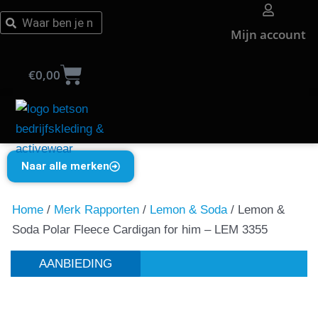
Ga
Zoeken
Zoeken
naar
Mijn account
de
Winkelwagen
inhoud
€
0,00
Naar alle merken
Home
/
Merk Rapporten
/
Lemon & Soda
/ Lemon &
Soda Polar Fleece Cardigan for him – LEM 3355
AANBIEDING