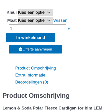
&
Soda
Kleur
Polar
Maat
Wissen
Fleece
-
+
Cardigan
In winkelmand
for
him
Offerte aanvragen
-
LEM
3355
Product Omschrijving
aantal
Extra Informatie
Beoordelingen (0)
Product Omschrijving
Lemon & Soda Polar Fleece Cardigan for him LEM