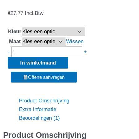
Gildan
€
27,77
Incl.Btw
18600
Heavy
Kleur
Blend
Maat
Wissen
Full
-
+
Zip
In winkelmand
Hooded
Sweater
Offerte aanvragen
aantal
Product Omschrijving
Extra Informatie
Beoordelingen (1)
Product Omschrijving