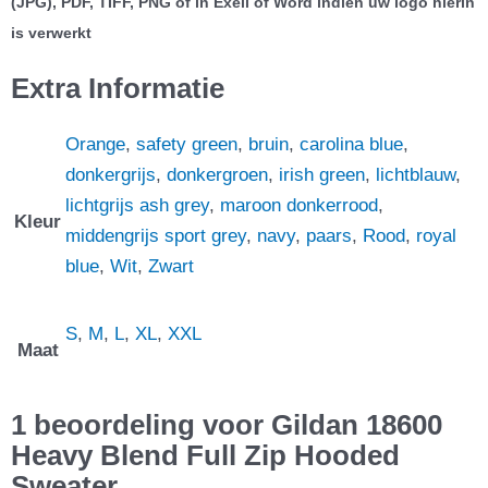
(JPG), PDF, TIFF, PNG of in Exell of Word indien uw logo hierin
is verwerkt
Extra Informatie
Orange
,
safety green
,
bruin
,
carolina blue
,
donkergrijs
,
donkergroen
,
irish green
,
lichtblauw
,
lichtgrijs ash grey
,
maroon donkerrood
,
Kleur
middengrijs sport grey
,
navy
,
paars
,
Rood
,
royal
blue
,
Wit
,
Zwart
S
,
M
,
L
,
XL
,
XXL
Maat
1 beoordeling voor
Gildan 18600
Heavy Blend Full Zip Hooded
Sweater