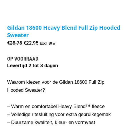
Gildan 18600 Heavy Blend Full Zip Hooded
Sweater
Oorspronkelijke
Huidige
€
28,75
€
22,95
Excl.Btw
prijs
prijs
OP VOORRAAD
was:
is:
Levertijd 2 tot 3 dagen
€28,75.
€22,95.
Waarom kiezen voor de Gildan 18600 Full Zip
Hooded Sweater?
– Warm en comfortabel Heavy Blend™ fleece
– Volledige ritssluiting voor extra gebruiksgemak
– Duurzame kwaliteit, kleur- en vormvast