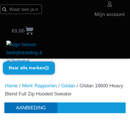
Ga
Zoeken
Zoeken
naar
Mijn account
de
Winkelwagen
inhoud
€
0,00
Naar alle merken
Home
/
Merk Rapporten
/
Gildan
/ Gildan 18600 Heavy
Blend Full Zip Hooded Sweater
AANBIEDING