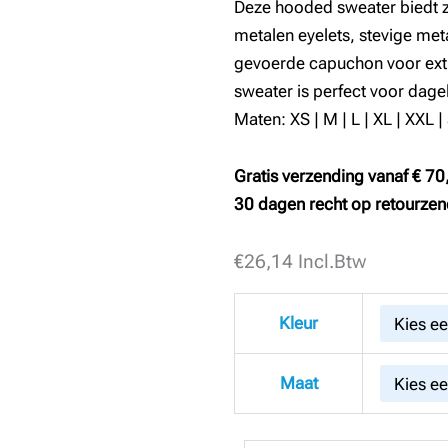
Deze hooded sweater biedt zow
metalen eyelets, stevige met
gevoerde capuchon voor ext
sweater is perfect voor dagel
Maten: XS | M | L | XL | XXL |
Gratis verzending vanaf € 70
30 dagen recht op retourzen
€
B2B
26,14
Incl.Btw
Hooded
band
Kleur
sweater
Oliver
Maat
aantal