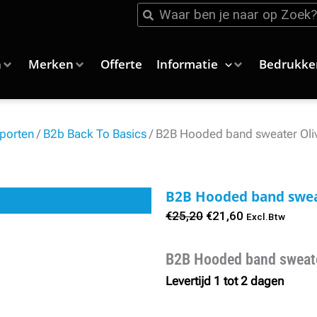
Zoeken
Zoeken
n
Merken
Offerte
Informatie
Bedrukke
porten
/
B2b Back To Basics
/ B2B Hooded band sweater Oli
B2B Hooded band swea
Oorspronkelijke
Huidige
€
25,20
€
21,60
Excl.Btw
prijs
prijs
was:
is:
B2B Hooded band sweate
€25,20.
€21,60.
Levertijd 1 tot 2 dagen