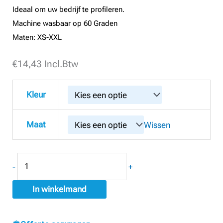
Ideaal om uw bedrijf te profileren.
Machine wasbaar op 60 Graden
Maten: XS-XXL
€
Snickers
14,43
Incl.Btw
2516
Dames
Kleur
T-
shirt
Maat
Wissen
aantal
-
+
In winkelmand