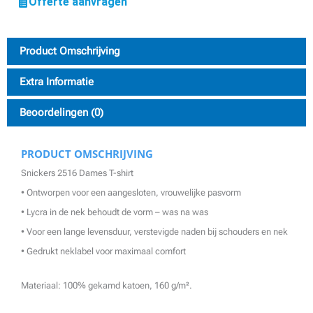
Offerte aanvragen
Product Omschrijving
Extra Informatie
Beoordelingen (0)
PRODUCT OMSCHRIJVING
Snickers 2516 Dames T-shirt
• Ontworpen voor een aangesloten, vrouwelijke pasvorm
• Lycra in de nek behoudt de vorm – was na was
• Voor een lange levensduur, verstevigde naden bij schouders en nek
• Gedrukt neklabel voor maximaal comfort
Materiaal: 100% gekamd katoen, 160 g/m².