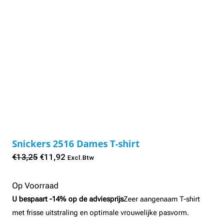
Snickers 2516 Dames T-shirt
Oorspronkelijke
Huidige
€
13,25
€
11,92
Excl.Btw
prijs
prijs
was:
is:
Op Voorraad
€13,25.
€11,92.
U bespaart -14% op de adviesprijs
Zeer aangenaam T-shirt
met frisse uitstraling en optimale vrouwelijke pasvorm.