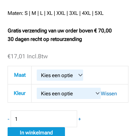
Maten: S | M | L | XL | XXL | 3XL | 4XL | 5XL
Gratis verzending van uw order boven € 70,00
30 dagen recht op retourzending
€
Santino
17,01
Incl.Btw
T-
shirt
Maat
Cal
aantal
Kleur
Wissen
-
+
In winkelmand