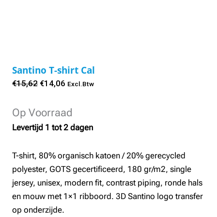
Santino T-shirt Cal
Oorspronkelijke
Huidige
€
15,62
€
14,06
Excl.Btw
prijs
prijs
was:
is:
Op Voorraad
€15,62.
€14,06.
Levertijd 1 tot 2 dagen
T-shirt, 80% organisch katoen / 20% gerecycled
polyester, GOTS gecertificeerd, 180 gr/m2, single
jersey, unisex, modern fit, contrast piping, ronde hals
en mouw met 1×1 ribboord. 3D Santino logo transfer
op onderzijde.