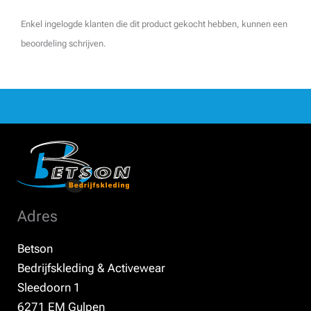
Enkel ingelogde klanten die dit product gekocht hebben, kunnen een
beoordeling schrijven.
Adres
Betson
Bedrijfskleding & Activewear
Sleedoorn 1
6271 EM Gulpen