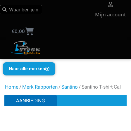
Ga
Zoeken
Zoeken
naar
Mijn account
de
Winkelwagen
inhoud
€
0,00
Naar alle merken
Home
/
Merk Rapporten
/
Santino
/ Santino T-shirt Cal
AANBIEDING