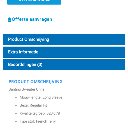
Offerte aanvragen
Product Omschrijving
Extra Informatie
Beoordelingen (0)
PRODUCT OMSCHRIJVING
Santino Sweater Chris
Mouw lengte: Long Sleeve
Sexe: Regular Fit
Kwaliteitsgroep: 320 gr/st
Type stof: French Terry