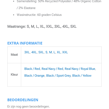
Samenstelling: 50% Recycled Polyester / 48% Organic Cotton
/ 2% Elastane
Wasinstructie: 60 graden Celsius
Maatrange: S, M, L, XL, XXL, 3XL, 4XL, 5XL
EXTRA INFORMATIE
3XL
,
4XL
,
5XL
,
S
,
M
,
L
,
XL
,
XXL
Maat
Black / Red
,
Real Navy / Red
,
Real Navy / Royal Blue
,
Kleur
Black / Orange
,
Black / Sport Grey
,
Black / Yellow
BEOORDELINGEN
Er zijn nog geen beoordelingen.