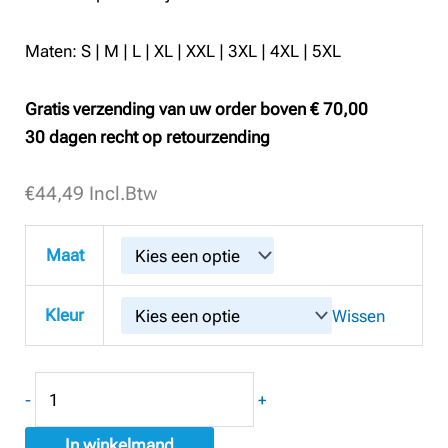
Maten: S | M | L | XL | XXL | 3XL | 4XL | 5XL
Gratis verzending van uw order boven € 70,00
30 dagen recht op retourzending
€
Santino
44,49
Incl.Btw
Sweater
Chris
Maat
aantal
Kleur
Wissen
-
+
In winkelmand