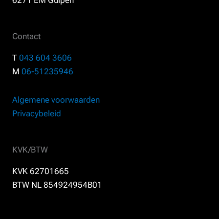
6271 EM Gulpen
Contact
T
043 604 3606
M
06-51235946
Algemene voorwaarden
Privacybeleid
KVK/BTW
KVK 62701665
BTW NL 854924954B01