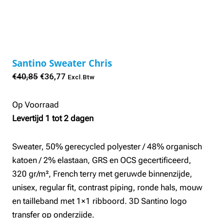
Santino Sweater Chris
Oorspronkelijke
Huidige
€
40,85
€
36,77
Excl.Btw
prijs
prijs
was:
is:
Op Voorraad
€40,85.
€36,77.
Levertijd 1 tot 2 dagen
Sweater, 50% gerecycled polyester / 48% organisch
katoen / 2% elastaan, GRS en OCS gecertificeerd,
320 gr/m², French terry met geruwde binnenzijde,
unisex, regular fit, contrast piping, ronde hals, mouw
en tailleband met 1×1 ribboord. 3D Santino logo
transfer op onderzijde.