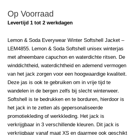
prijs
prijs
Op Voorraad
was:
is:
€152,50.
€127,50.
Levertijd 1 tot 2 werkdagen
Lemon & Soda Everywear Winter Softshell Jacket –
LEM4855. Lemon & Soda Softshell unisex winterjas
met afneembare capuchon en waterdichte ritsen. De
winddichtheid, waterdichtheid en ademend vermogen
van het jack zorgen voor een hoogwaardige kwaliteit.
Deze jas is ook te gebruiken om in vrije tijd te
wandelen in de bergen zelfs bij slecht winterweer.
Softshell is te bedrukken en te borduren, hierdoor is
het jack in te zetten als gepersonaliseerde
promotiekleding of werkkleding. Het jack is
verkrijgbaar in 3 verschillende kleuren. Dit jack is
verkrijgbaar vanaf maat XS en daarmee ook geschikt