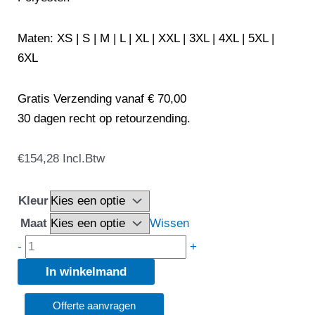
Maten: XS | S | M | L | XL | XXL | 3XL | 4XL | 5XL |
6XL
Gratis Verzending vanaf € 70,00
30 dagen recht op retourzending.
Lemon
€
154,28
Incl.Btw
&
Soda
Kleur
Everywear
Maat
Wissen
Winter
-
+
Softshell
In winkelmand
Jacket
-
Offerte aanvragen