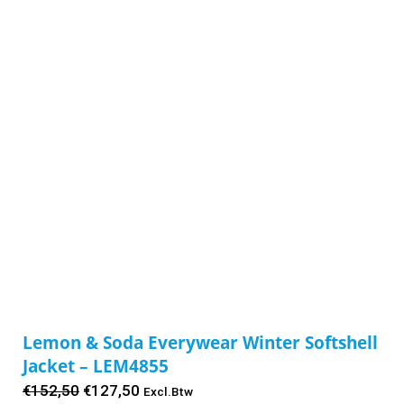
Lemon & Soda Everywear Winter Softshell
Jacket – LEM4855
Oorspronkelijke
Huidige
€
152,50
€
127,50
Excl.Btw