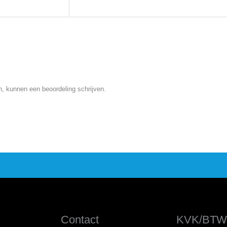
n, kunnen een beoordeling schrijven.
Contact
KVK/BTW