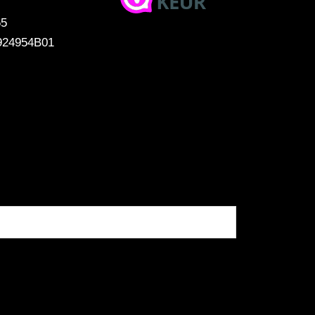
65
924954B01