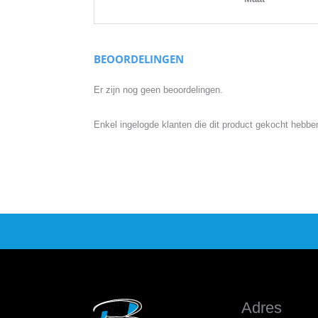
BEOORDELINGEN
Er zijn nog geen beoordelingen.
Enkel ingelogde klanten die dit product gekocht hebbe
Adres