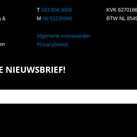
T
043 604 3606
KVK 627016
g &
M
06-51235946
BTW NL 854
Algemene voorwaarden
en
Privacybeleid
ZE NIEUWSBRIEF!