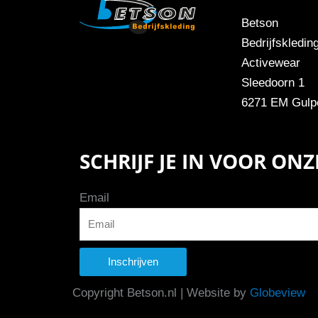
Betson
Bedrijfskledin
Activewear
Sleedoorn 1
6271 EM Gulp
SCHRIJF JE IN VOOR ON
Email
Inschrijven
Copyright Betson.nl | Website by
Globeview