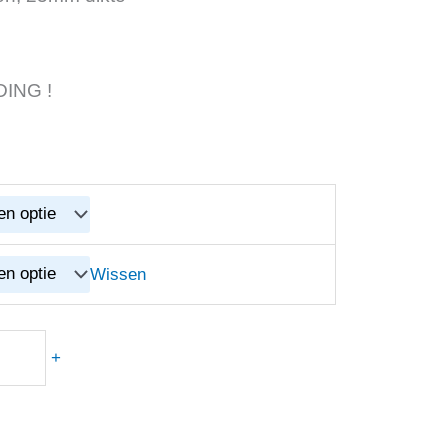
DING !
Wissen
+