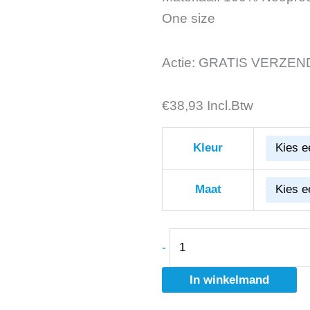
One size
Actie: GRATIS VERZEN
€
Fristads
38,93
Incl.Btw
Kniebeschermers
955
Kleur
KS
aantal
Maat
-
In winkelmand