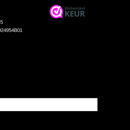
65
924954B01