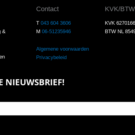
Contact
KVK/BTW
T
043 604 3606
KVK 627016
g &
M
06-51235946
BTW NL 854
Algemene voorwaarden
en
Privacybeleid
ZE NIEUWSBRIEF!