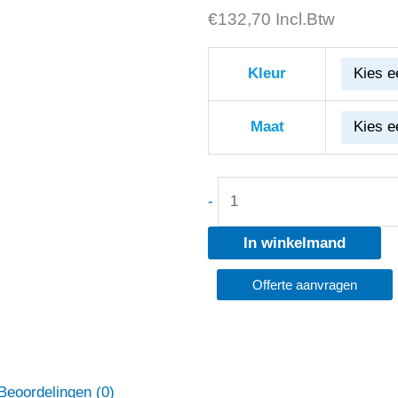
€
Fristads
132,70
Incl.Btw
Katoenen
Overall
Kleur
881
FAS
Maat
aantal
-
In winkelmand
Offerte aanvragen
Beoordelingen (0)