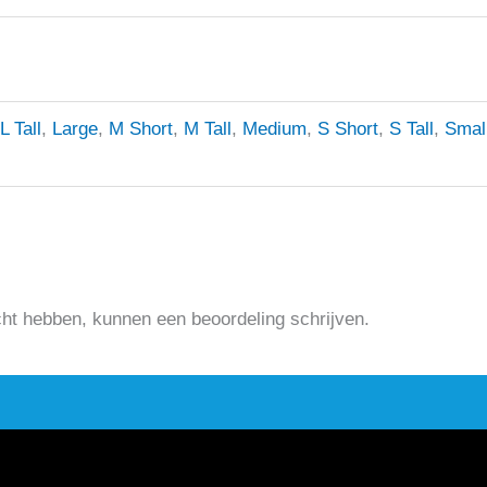
L Tall
,
Large
,
M Short
,
M Tall
,
Medium
,
S Short
,
S Tall
,
Smal
cht hebben, kunnen een beoordeling schrijven.