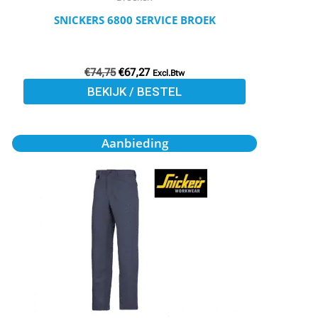
meerdere
SNICKERS 6800 SERVICE BROEK
variaties.
Deze
optie
€
74,75
€
67,27
Excl.Btw
BEKIJK / BESTEL
kan
gekozen
worden
Oorspronkelijke
Huidige
Dit
Aanbieding
prijs
prijs
op
product
was:
is:
de
€64,01.
€57,61.
heeft
productpagina
meerdere
variaties.
Deze
optie
kan
gekozen
worden