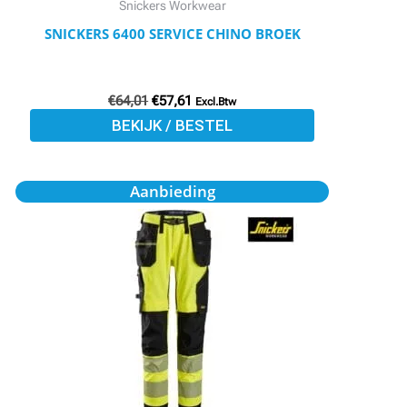
Snickers Workwear
op
SNICKERS 6400 SERVICE CHINO BROEK
de
productpagina
€
64,01
€
57,61
Excl.Btw
BEKIJK / BESTEL
Oorspronkelijke
Huidige
Dit
Aanbieding
prijs
prijs
product
was:
is:
€179,30.
€159,57.
heeft
meerdere
variaties.
Deze
optie
kan
gekozen