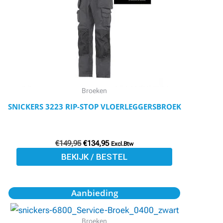
meerdere
variaties.
Deze
optie
kan
gekozen
worden
Broeken
op
SNICKERS 3223 RIP-STOP VLOERLEGGERSBROEK
de
productpagina
€
149,95
€
134,95
Excl.Btw
BEKIJK / BESTEL
Oorspronkelijke
Huidige
Dit
Aanbieding
prijs
prijs
product
was:
is:
€74,75.
€67,27.
heeft
Broeken