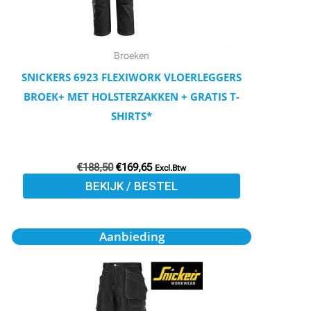
kan
gekozen
worden
Broeken
op
SNICKERS 6923 FLEXIWORK VLOERLEGGERS
de
BROEK+ MET HOLSTERZAKKEN + GRATIS T-
productpagina
SHIRTS*
€
188,50
€
169,65
Excl.Btw
BEKIJK / BESTEL
Oorspronkelijke
Huidige
Dit
Aanbieding
prijs
prijs
product
was:
is:
€114,75.
€103,28.
heeft
meerdere
variaties.