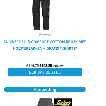
Deze
optie
kan
gekozen
worden
Broeken
op
SNICKERS 3215 COMFORT COTTON BROEK MET
de
HOLSTERZAKKEN + GRATIS T-SHIRTS*
productpagina
€
114,75
€
103,28
Excl.Btw
BEKIJK / BESTEL
Oorspronkelijke
Huidige
Dit
Aanbieding
prijs
prijs
product
was:
is:
€149,95.
€134,95.
heeft