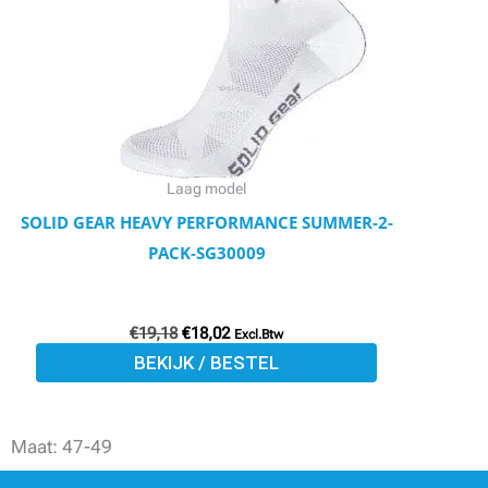
variaties.
Deze
optie
kan
gekozen
worden
Laag model
op
SOLID GEAR HEAVY PERFORMANCE SUMMER-2-
de
PACK-SG30009
productpagina
€
19,18
€
18,02
Excl.Btw
BEKIJK / BESTEL
Maat: 47-49