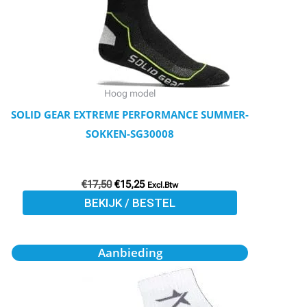
Deze
optie
kan
gekozen
worden
Hoog model
op
SOLID GEAR EXTREME PERFORMANCE SUMMER-
de
SOKKEN-SG30008
productpagina
€
17,50
€
15,25
Excl.Btw
BEKIJK / BESTEL
Oorspronkelijke
Huidige
Dit
Aanbieding
prijs
prijs
product
was:
is:
€19,18.
€18,02.
heeft
meerdere