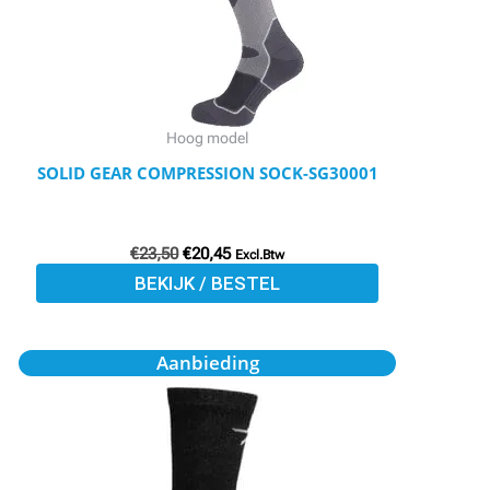
Deze
optie
kan
gekozen
worden
Hoog model
op
SOLID GEAR COMPRESSION SOCK-SG30001
de
productpagina
€
23,50
€
20,45
Excl.Btw
BEKIJK / BESTEL
Oorspronkelijke
Huidige
Dit
Aanbieding
prijs
prijs
product
was:
is:
€17,50.
€15,25.
heeft
meerdere
variaties.