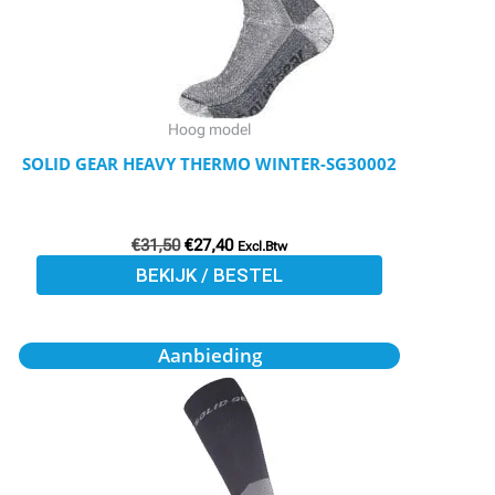
optie
kan
gekozen
worden
Hoog model
op
SOLID GEAR HEAVY THERMO WINTER-SG30002
de
productpagina
€
31,50
€
27,40
Excl.Btw
BEKIJK / BESTEL
Oorspronkelijke
Huidige
Dit
Aanbieding
prijs
prijs
product
was:
is:
€23,50.
€20,45.
heeft
meerdere
variaties.