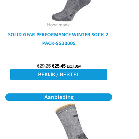
kan
gekozen
worden
Hoog model
op
SOLID GEAR PERFORMANCE WINTER SOCK-2-
de
PACK-SG30005
productpagina
€
29,25
€
25,45
Excl.Btw
BEKIJK / BESTEL
Oorspronkelijke
Huidige
Dit
Aanbieding
prijs
prijs
product
was:
is:
€31,50.
€27,40.
heeft
meerdere
variaties.
Deze