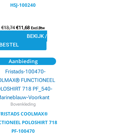
worden
HSJ-100240
op
de
productpagina
€
13,74
€
11,68
Excl.Btw
BEKIJK /
BESTEL
Oorspronkelijke
Huidige
Dit
Aanbieding
prijs
prijs
product
was:
is:
€55,32.
€47,02.
heeft
meerdere
variaties.
Deze
Bovenkleding
optie
FRISTADS COOLMAX®
kan
TIONEEL POLOSHIRT 718
gekozen
PF-100470
worden