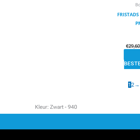
Bo
FRISTADS
P
€
29,60
BEST
1
2
→
Kleur: Zwart - 940