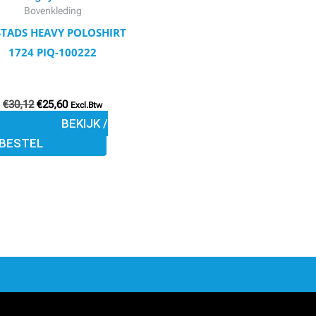
variaties.
Bovenkleding
Deze
STADS HEAVY POLOSHIRT
optie
1724 PIQ-100222
kan
gekozen
€
30,12
€
25,60
worden
Excl.Btw
BEKIJK /
op
BESTEL
de
productpagina