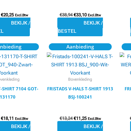
op
op
€
20,25
€
38,94
€
33,10
de
de
Excl.Btw
Excl.Btw
BEKIJK /
BEKIJK /
productpagina
productpagina
EL
BESTEL
Oorspronkelijke
Huidige
Oorspronkelijke
Huidige
Dit
Dit
nbieding
Aanbieding
prijs
prijs
prijs
prijs
product
product
was:
is:
was:
is:
€21,30.
€18,11.
€13,24.
€11,25.
heeft
heeft
meerdere
meerdere
variaties.
variaties.
venkleding
Bovenkleding
Deze
Deze
T-SHIRT 7104 GOT-
FRISTADS V-HALS T-SHIRT 1913
FR
optie
optie
131170
BSJ-100241
kan
kan
gekozen
gekozen
€
18,11
€
13,24
€
11,25
worden
worden
Excl.Btw
Excl.Btw
BEKIJK /
BEKIJK /
op
op