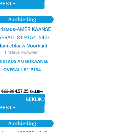
BESTEL
de
productpagina
Oorspronkelijke
Huidige
Dit
Aanbieding
prijs
prijs
product
was:
is:
€63,86.
€57,25.
heeft
meerdere
variaties.
Fristads workwear
Deze
RISTADS AMERIKAANSE
optie
OVERALL 81 P154
kan
gekozen
€
63,86
€
57,25
worden
Excl.Btw
BEKIJK /
op
BESTEL
de
productpagina
Oorspronkelijke
Huidige
Dit
Aanbieding
prijs
prijs
product
was:
is: