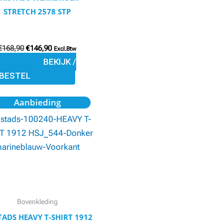
worden
STRETCH 2578 STP
op
de
productpagina
€
168,90
€
146,90
Excl.Btw
BEKIJK /
BESTEL
Oorspronkelijke
Huidige
Dit
Aanbieding
prijs
prijs
product
was:
is:
€13,74.
€11,68.
heeft
meerdere
variaties.
Deze
optie
kan
Bovenkleding
gekozen
TADS HEAVY T-SHIRT 1912