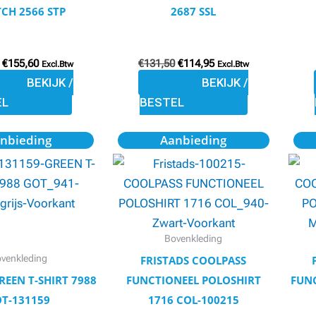
worden
worden
TCH 2566 STP
2687 SSL
op
op
de
de
productpagina
productpagina
€
155,60
€
131,50
€
114,95
Excl.Btw
Excl.Btw
BEKIJK /
BEKIJK /
EL
BESTEL
Oorspronkelijke
Huidige
Oorspronkelijke
Huidige
Dit
Dit
nbieding
Aanbieding
prijs
prijs
prijs
prijs
product
product
was:
is:
was:
is:
€23,82.
€20,25.
€38,94.
€33,10.
heeft
heeft
meerdere
meerdere
variaties.
variaties.
Deze
Deze
Bovenkleding
optie
optie
venkleding
FRISTADS COOLPASS
kan
kan
REEN T-SHIRT 7988
FUNCTIONEEL POLOSHIRT
FUNC
gekozen
gekozen
T-131159
1716 COL-100215
worden
worden