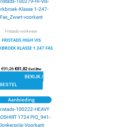
€91,26.
€81,82.
heeft
meerdere
variaties.
Deze
Fristads workwear
optie
FRISTADS HIGH VIS
kan
BROEK KLASSE 1 247 FAS
gekozen
worden
€
91,26
€
81,82
op
Excl.Btw
BEKIJK /
de
BESTEL
productpagina
Oorspronkelijke
Huidige
Dit
Aanbieding
prijs
prijs
product
was:
is:
€30,12.
€25,60.
heeft
meerdere