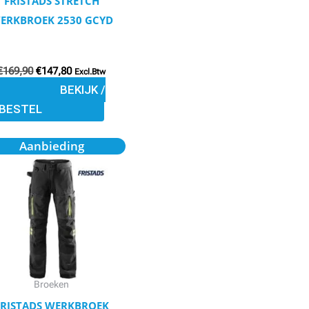
FRISTADS STRETCH
worden
ERKBROEK 2530 GCYD
op
de
productpagina
€
169,90
€
147,80
Excl.Btw
BEKIJK /
BESTEL
Oorspronkelijke
Huidige
Dit
Aanbieding
prijs
prijs
product
was:
is:
€168,90.
€146,90.
heeft
meerdere
variaties.
Deze
optie
kan
Broeken
gekozen
FRISTADS WERKBROEK