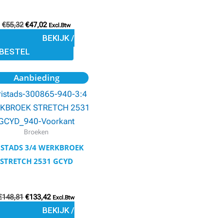
op
€
55,32
€
47,02
de
Excl.Btw
BEKIJK /
productpagina
BESTEL
Oorspronkelijke
Huidige
Dit
Aanbieding
prijs
prijs
product
was:
is:
€148,81.
€133,42.
heeft
meerdere
variaties.
Broeken
Deze
ISTADS 3/4 WERKBROEK
optie
STRETCH 2531 GCYD
kan
gekozen
€
148,81
€
133,42
worden
Excl.Btw
BEKIJK /
op