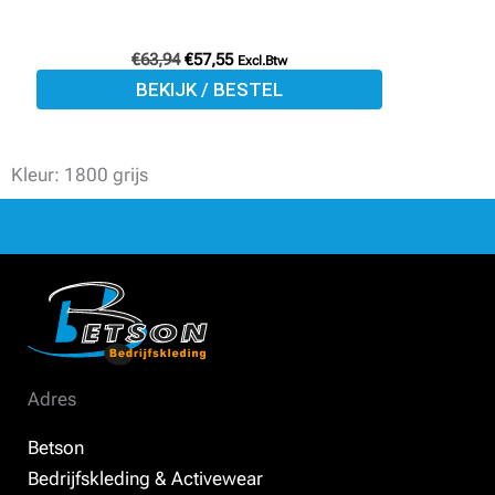
productpagina
€
63,94
€
57,55
Excl.Btw
BEKIJK / BESTEL
Kleur: 1800 grijs
Adres
Betson
Bedrijfskleding & Activewear