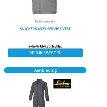
kan
gekozen
worden
Bodywarmers
op
SNICKERS 4373 SERVICE VEST
de
productpagina
€
72,75
€
64,75
Excl.Btw
BEKIJK / BESTEL
Oorspronkelijke
Huidige
Dit
Aanbieding
prijs
prijs
product
was:
is:
€79,50.
€71,55.
heeft
meerdere
variaties.
Deze