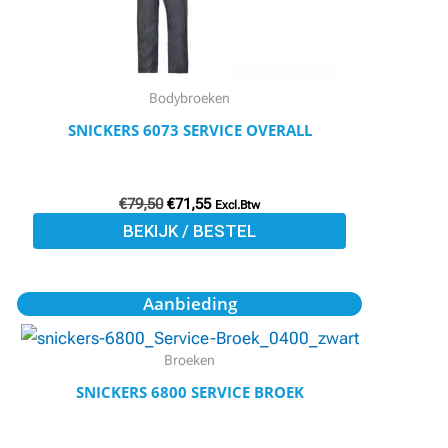
optie
kan
gekozen
worden
Bodybroeken
op
SNICKERS 6073 SERVICE OVERALL
de
productpagina
€
79,50
€
71,55
Excl.Btw
BEKIJK / BESTEL
Oorspronkelijke
Huidige
Dit
Aanbieding
prijs
prijs
product
was:
is:
€74,75.
€67,27.
heeft
Broeken
meerdere
SNICKERS 6800 SERVICE BROEK
variaties.
Deze