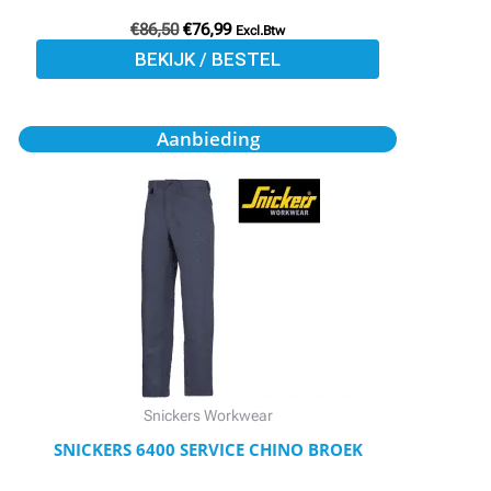
€
86,50
€
76,99
Excl.Btw
BEKIJK / BESTEL
Oorspronkelijke
Huidige
Dit
Aanbieding
prijs
prijs
product
was:
is:
€64,01.
€57,61.
heeft
meerdere
variaties.
Deze
optie
kan
gekozen
worden
Snickers Workwear
op
SNICKERS 6400 SERVICE CHINO BROEK
de