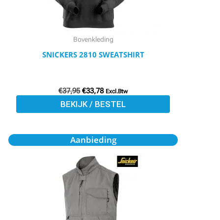
kan
gekozen
worden
Bovenkleding
op
SNICKERS 2810 SWEATSHIRT
de
productpagina
€
37,95
€
33,78
Excl.Btw
BEKIJK / BESTEL
Oorspronkelijke
Huidige
Dit
Aanbieding
prijs
prijs
product
was:
is:
€72,75.
€64,75.
heeft
meerdere
variaties.
Deze
optie