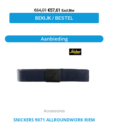
productpagina
€
64,01
€
57,61
Excl.Btw
BEKIJK / BESTEL
Oorspronkelijke
Huidige
Dit
Aanbieding
prijs
prijs
product
was:
is:
€27,95.
€24,88.
heeft
meerdere
variaties.
Deze
optie
kan
gekozen
worden
Accessoires
op
SNICKERS 9071 ALLROUNDWORK RIEM
de