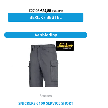
productpagina
€
27,95
€
24,88
Excl.Btw
BEKIJK / BESTEL
Oorspronkelijke
Huidige
Dit
Aanbieding
prijs
prijs
product
was:
is:
€63,94.
€57,55.
heeft
meerdere
variaties.
Deze
optie
kan
gekozen
worden
Broeken
op
SNICKERS 6100 SERVICE SHORT
de