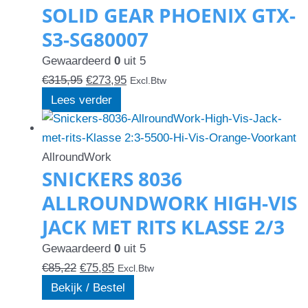
SOLID GEAR PHOENIX GTX-
S3-SG80007
Gewaardeerd
0
uit 5
€
315,95
€
273,95
Excl.Btw
Lees verder
AllroundWork
SNICKERS 8036
ALLROUNDWORK HIGH-VIS
JACK MET RITS KLASSE 2/3
Gewaardeerd
0
uit 5
€
85,22
€
75,85
Excl.Btw
Bekijk / Bestel