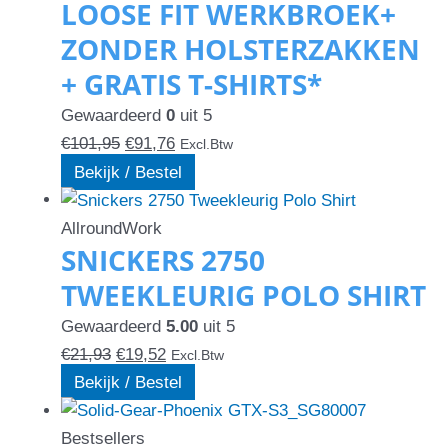
LOOSE FIT WERKBROEK+
optie
optie
optie
ZONDER HOLSTERZAKKEN
kan
kan
kan
+ GRATIS T-SHIRTS*
gekozen
gekozen
gekozen
worden
worden
worden
Gewaardeerd
0
uit 5
op
op
op
€
101,95
€
91,76
Excl.Btw
de
de
de
Bekijk / Bestel
productpagina
productpagina
productpagina
AllroundWork
SNICKERS 2750
TWEEKLEURIG POLO SHIRT
Gewaardeerd
5.00
uit 5
€
21,93
€
19,52
Excl.Btw
Bekijk / Bestel
Bestsellers